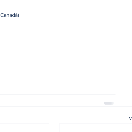
 Canadá)
V